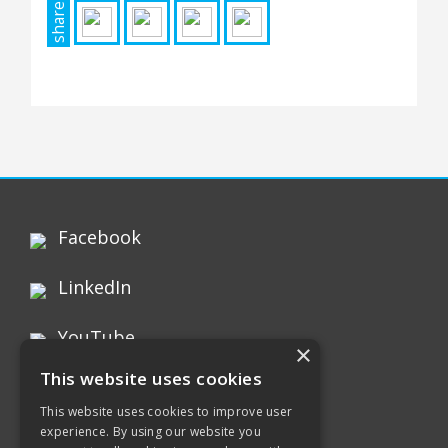
share
nichts
hinlegen.
Facebook
LinkedIn
YouTube
×
This website uses cookies
Instagram
This website uses cookies to improve user
experience. By using our website you
Xing page