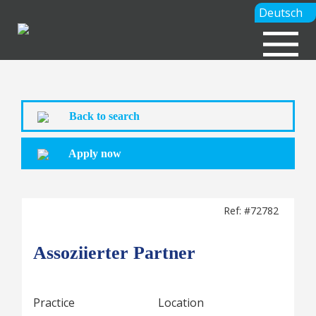
Deutsch
Back to search
Apply now
Ref: #72782
Assoziierter Partner
Practice
Location