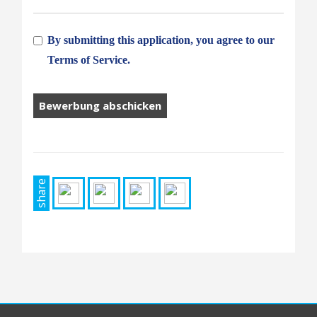
By submitting this application, you agree to our
Terms of Service.
Menschen,
die
Arbeit
suchen,
sollten
hier
share
nichts
hinlegen.